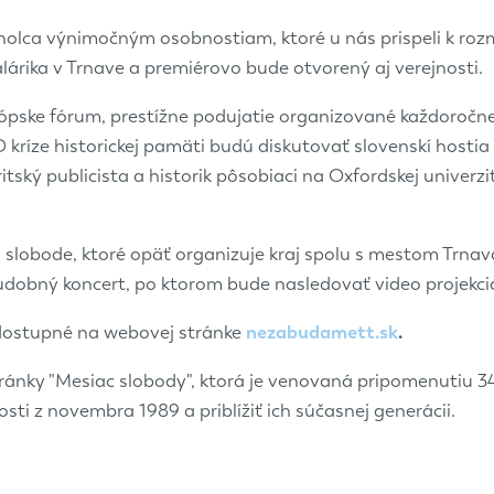
holca výnimočným osobnostiam, ktoré u nás prispeli k ro
lárika v Trnave a premiérovo bude otvorený aj verejnosti.
rópske fórum, prestížne podujatie organizované každoročne
íze historickej pamäti budú diskutovať slovenskí hostia a
tský publicista a historik pôsobiaci na Oxfordskej univer
lobode, ktoré opäť organizuje kraj spolu s mestom Trnav
udobný koncert, po ktorom bude nasledovať video projekci
 dostupné na webovej stránke
nezabudamett.sk
.
nky "Mesiac slobody", ktorá je venovaná pripomenutiu 34. 
osti z novembra 1989 a priblížiť ich súčasnej generácii.