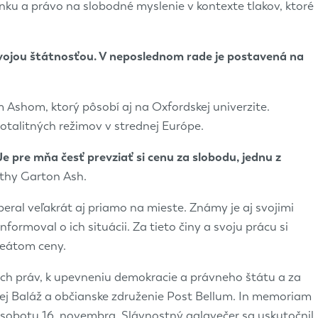
nku a právo na slobodné myslenie v kontexte tlakov, ktoré
svojou štátnosťou. V neposlednom rade je postavená na
shom, ktorý pôsobí aj na Oxfordskej univerzite.
otalitných režimov v strednej Európe.
 pre mňa česť prevziať si cenu za slobodu, jednu z
thy Garton Ash.
eral veľakrát aj priamo na mieste. Známy je aj svojimi
rmoval o ich situácii. Za tieto činy a svoju prácu si
reátom ceny.
ch práv, k upevneniu demokracie a právneho štátu a za
žej Baláž a občianske združenie Post Bellum. In memoriam
obotu 16. novembra. Slávnostný galavečer sa uskutočnil