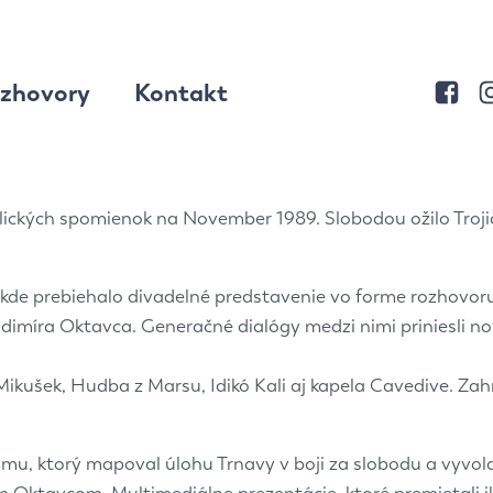
zhovory
Kontakt
ckých spomienok na November 1989. Slobodou ožilo Trojič
kde prebiehalo divadelné predstavenie vo forme rozhovoru 
imíra Oktavca. Generačné dialógy medzi nimi priniesli nov
 Mikušek, Hudba z Marsu, Idikó Kali aj kapela Cavedive. Zah
lmu, ktorý mapoval úlohu Trnavy v boji za slobodu a vyvo