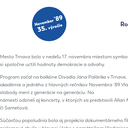
Ro
Mesto Trnava bolo v nedeľu 17. novembra miestom symboli
si spoločne uctili hodnoty demokracie a odvahy.
Program začal na balkóne Divadla Jána Palárika v Trnave, 
akadémie a jedného z hlavných rečníkov Novembra ´89 Vlad
slobody mení z generácie na generáciu. Na
námestí odzneli aj koncerty, v ktorých sa predstavili Allan
či Sametová.
Súčasťou popoludnia bola aj projekcia dokumentárneho fi