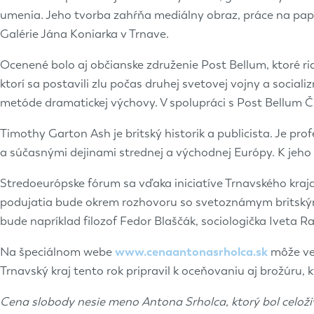
umenia. Jeho tvorba zahŕňa mediálny obraz, práce na papier
Galérie Jána Koniarka v Trnave.
Ocenené bolo aj občianske združenie Post Bellum, ktoré 
ktorí sa postavili zlu počas druhej svetovej vojny a soci
metóde dramatickej výchovy. V spolupráci s Post Bellum ČR
Timothy Garton Ash je britský historik a publicista. Je p
a súčasnými dejinami strednej a východnej Európy. K jeho
Stredoeurópske fórum sa vďaka iniciatíve Trnavského kraj
podujatia bude okrem rozhovoru so svetoznámym britským
bude napríklad filozof Fedor Blaščák, sociologička Iveta R
Na špeciálnom webe
www.cenaantonasrholca.sk
môže ver
Trnavský kraj tento rok pripravil k oceňovaniu aj brožúru, 
Cena slobody nesie meno Antona Srholca, ktorý bol celoži