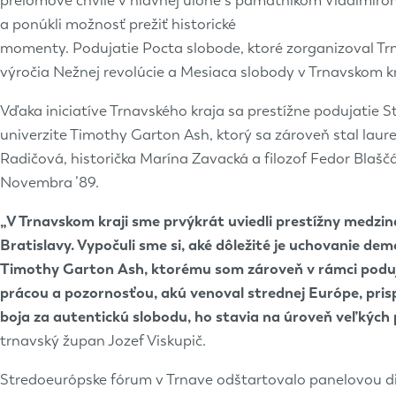
prelomové chvíle v hlavnej úlohe s pamätníkom Vladimírom 
a ponúkli možnosť prežiť historické
momenty. Podujatie Pocta slobode, ktoré zorganizoval Trnav
výročia Nežnej revolúcie a Mesiaca slobody v Trnavskom kr
Vďaka iniciatíve Trnavského kraja sa prestížne podujatie 
univerzite Timothy Garton Ash, ktorý sa zároveň stal laur
Radičová, historička Marína Zavacká a filozof Fedor Blaščá
Novembra ’89.
„V Trnavskom kraji sme prvýkrát uviedli prestížny medzi
Bratislavy. Vypočuli sme si, aké dôležité je uchovanie de
Timothy Garton Ash, ktorému som zároveň v rámci poduj
prácou a pozornosťou, akú venoval strednej Európe, prisp
boja za autentickú slobodu, ho stavia na úroveň veľkých 
trnavský župan Jozef Viskupič.
Stredoeurópske fórum v Trnave odštartovalo panelovou disk