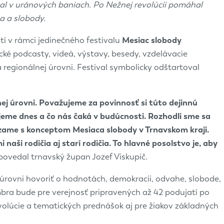
val v uránových baniach. Po Nežnej revolúcii pomáhal
a a slobody.
atí v rámci jedinečného festivalu
Mesiac slobody
ické podcasty, videá, výstavy, besedy, vzdelávacie
 regionálnej úrovni. Festival symbolicky odštartoval
ej úrovni. Považujeme za povinnosť si túto dejinnú
jeme dnes a čo nás čaká v budúcnosti.
R
ozhodli sme sa
dzame s konceptom Mesiaca slobody v Trnavskom kraji.
naši rodičia aj starí rodičia. To hlavné posolstvo je, aby
ovedal trnavský župan Jozef Viskupič.
 úrovni hovoriť o hodnotách, demokracii, odvahe, slobode,
bra bude pre verejnosť pripravených až 42 podujatí po
volúcie a tematických prednášok aj pre žiakov základných