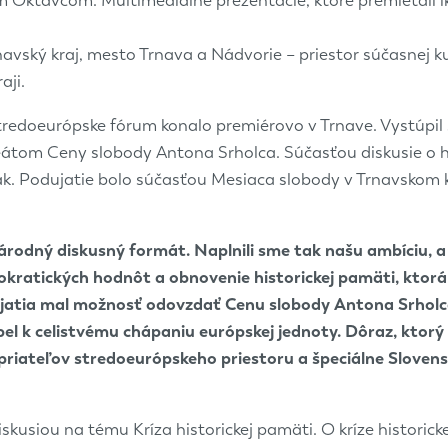
Oktavcom. Multimediálne prezentácie, ktoré premietali iko
ský kraj, mesto Trnava a Nádvorie – priestor súčasnej kult
aji.
Stredoeurópske fórum konalo premiérovo v Trnave. Vystúpil
eátom Ceny slobody Antona Srholca. Súčasťou diskusie o hi
k. Podujatie bolo súčasťou Mesiaca slobody v Trnavskom kra
národný diskusný formát. Naplnili sme tak našu ambíciu, 
mokratických hodnôt a obnovenie historickej pamäti, ktorá 
atia mal možnosť odovzdať Cenu slobody Antona Srholca
el k celistvému chápaniu európskej jednoty. Dôraz, ktorý
priateľov stredoeurópskeho priestoru a špeciálne Slovens
usiou na tému Kríza historickej pamäti. O kríze historick