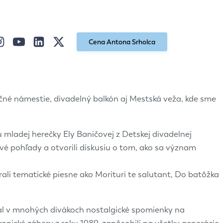
Cena Antona Srholca
né námestie, divadelný balkón aj Mestská veža, kde sme
mladej herečky Ely Baničovej z Detskej divadelnej
é pohľady a otvorili diskusiu o tom, ako sa význam
rali tematické piesne ako Morituri te salutant, Do batôžka
lal v mnohých divákoch nostalgické spomienky na