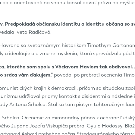
ia bola orientovaná na snahu konsolidovať právo na myšlie
v. Predpokladá občiansku identitu a identitu občana so 
edala Iveta Radičová.
a Havrana so svetoznámym historikom Timothym Gartonom A
y a ideológie a o zmene myslenia, ktorá sprevádzala pád t
ta, ktorého som spolu s Václavom Havlom tak obdivoval. Je
ho srdca vám ďakujem,"
povedal po prebratí ocenenia Timo
munistických krajín k demokracii, pričom sa situáciou zaob
izmu udržiaval priamy kontakt s disidentmi a následne info
obody Antona Srholca. Stal sa tam piatym tohtoročným lau
 Srholca. Ocenenie za mimoriadny prínos k ochrane ľudský
vského župana Jozefa Viskupiča prebral Gyula Hodossy, Bla
rtonovi Ashovi prebehne počas Stredoeurópskeho fóra v s