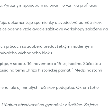
u. Výrazným spôsobom sa pričinil o vznik a profiláciu
žďuje, dokumentuje spomienky a svedectvá pamätníkov,
átne celodenné vzdelávacie zážitkové workshopy založené na
svojich prácach sa zaoberá predovšetkým modernými
í bývalého východného bloku.
góge, v sobotu 16. novembra o 15-tej hodine. Súčasťou
ia na tému „Kríza historickej pamäti“. Medzi hosťami
neho, ale aj minulých ročníkov podujatia. Okrem toho
, štúdium absolvoval na gymnáziu v Šaštíne. Za jeho