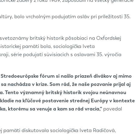
nické zábery z roku 1989, zapôsobili na všetky generácie
úry, bolo vrcholným podujatím osláv pri príležitosti 35.
 svetoznámy britský historik pôsobiaci na Oxfordskej
storickej pamäti bola, sociologička Iveta
ji, série podujatí súvisiacich s oslavami 35. výročia
a Stredoeurópske fórum si našlo priazeň divákov aj mimo
sa nachádza v kríze. Som rád, že naše pozvanie prijal aj
. Tento významný britský historik svojou neúnavnou
 kladie na kľúčové postavenie strednej Európy v kontexte
ka, ktorému sa venuje a kam sa rád vracia,“
povedal
ej pamäti diskutovala sociologička Iveta Radičová,