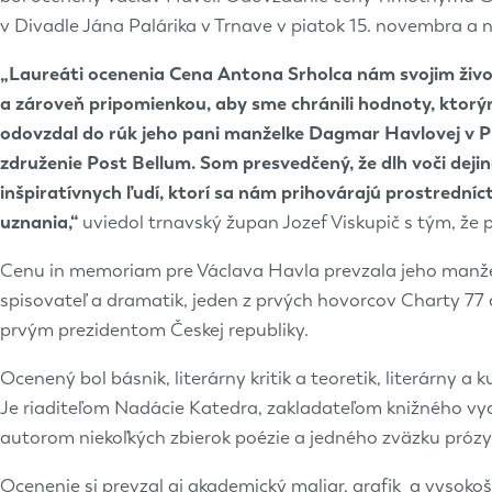
v Divadle Jána Palárika v Trnave v piatok 15. novembra a ni
„Laureáti ocenenia Cena Antona Srholca nám svojim životo
a zároveň pripomienkou, aby sme chránili hodnoty, ktorý
odovzdal do rúk jeho pani manželke Dagmar Havlovej v P
združenie Post Bellum. Som presvedčený, že dlh voči deji
inšpiratívnych ľudí, ktorí sa nám prihovárajú prostred
uznania,“
uviedol trnavský župan Jozef Viskupič s tým, že 
Cenu in memoriam pre Václava Havla prevzala jeho manžel
spisovateľ a dramatik, jeden z prvých hovorcov Charty 7
prvým prezidentom Českej republiky.
Ocenený bol básnik, literárny kritik a teoretik, literárny 
Je riaditeľom Nadácie Katedra, zakladateľom knižného v
autorom niekoľkých zbierok poézie a jedného zväzku prózy
Ocenenie si prevzal aj akademický maliar, grafik a vysoko