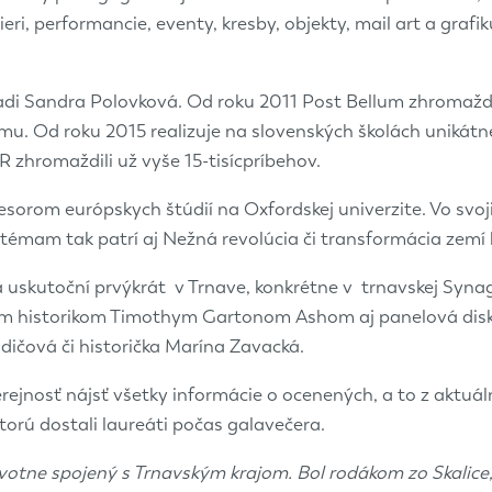
i, performancie, eventy, kresby, objekty, mail art a grafik
riadi Sandra Polovková. Od roku 2011 Post Bellum zhroma
alizmu. Od roku 2015 realizuje na slovenských školách unik
 zhromaždili už vyše 15-tisícpríbehov.
rofesorom európskych štúdií na Oxfordskej univerzite. Vo 
 témam tak patrí aj Nežná revolúcia či transformácia zem
a uskutoční prvýkrát v Trnave, konkrétne v trnavskej Syna
 historikom Timothym Gartonom Ashom aj panelová diskus
adičová či historička Marína Zavacká.
ejnosť nájsť všetky informácie o ocenených, a to z aktuál
ktorú dostali laureáti počas galavečera.
votne spojený s Trnavským krajom. Bol rodákom zo Skalice