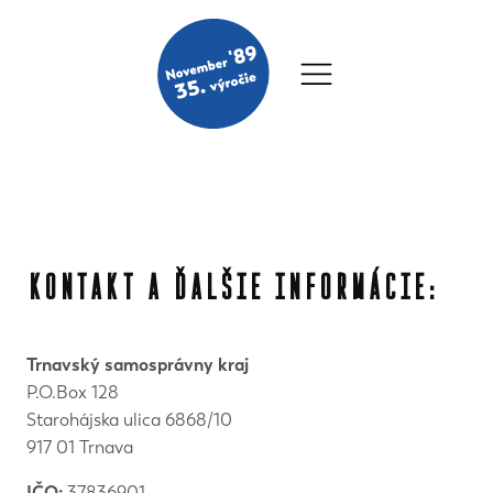
Kontakt a ďalšie informácie:
Trnavský samosprávny kraj
P.O.Box 128
Starohájska ulica 6868/10
917 01 Trnava
IČO:
37836901